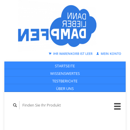
IHR WARENKORB IST LEER
MEIN KONTO
STARTSEITE
WISSENSWERTES
TESTBERICHTE
ÜBER UNS