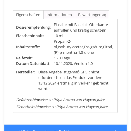
Eigenschaften
Informationen
Bewertungen
(0)
Flasche mit Base bis Oberkante
Dosierempfehlung:
auffüllen und kräftig schütteln
Flascheninhalt:
10 ml
Propan-2-
Inhaltsstoffe:
ol,Isobutylacetat,Essigsäure,Citral,
(R)-p-mentha-1,8-diene
Reifezeit:
1 - 3 Tage
Datum Datenblatt:
10.11.2020, Version 1.0
Hersteller:
Diese Angabe ist gemäß GPSR nicht
erforderlich, da das Produkt vor dem
13.12.2024 erstmalig in Verkehr gebracht
wurde.
Gefahrenhinweise zu Rüya Aroma von Hayvan Juice
Sicherheitshinweise zu Rüya Aroma von Hayvan Juice