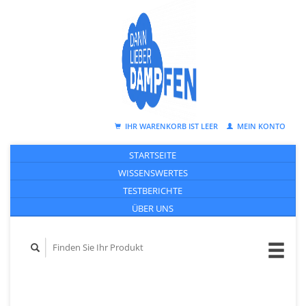
IHR WARENKORB IST LEER
MEIN KONTO
STARTSEITE
WISSENSWERTES
TESTBERICHTE
ÜBER UNS