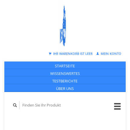
IHR WARENKORB IST LEER
MEIN KONTO
STARTSEITE
WISSENSWERTES
TESTBERICHTE
ÜBER UNS