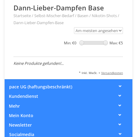
Dann-Lieber-Dampfen Base
Startseite
/
Selbst-Mischer-Bedarf
/
Basen / Nikotin-Shots
/
Dann-Lieber-Dampfen-Base
Min: €
0
Max: €
5
Keine Produkte gefunden!...
* Inkl. MwSt. +
Versandkosten
pace UG (haftungsbeschränkt)
Kundendienst
Mehr
Mein Konto
Newsletter
Socialmedia