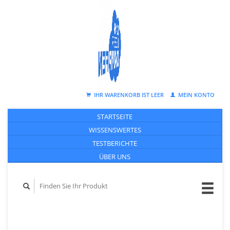
IHR WARENKORB IST LEER
MEIN KONTO
STARTSEITE
WISSENSWERTES
TESTBERICHTE
ÜBER UNS