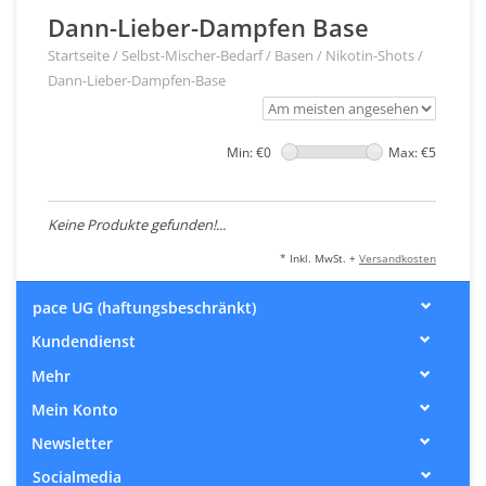
Dann-Lieber-Dampfen Base
Startseite
/
Selbst-Mischer-Bedarf
/
Basen / Nikotin-Shots
/
Dann-Lieber-Dampfen-Base
Min: €
0
Max: €
5
Keine Produkte gefunden!...
* Inkl. MwSt. +
Versandkosten
pace UG (haftungsbeschränkt)
Kundendienst
Mehr
Mein Konto
Newsletter
Socialmedia