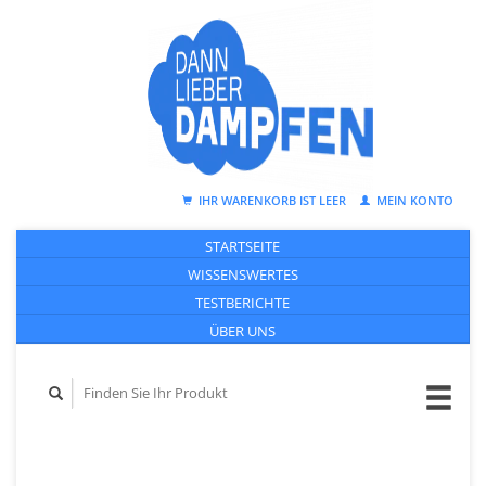
IHR WARENKORB IST LEER
MEIN KONTO
STARTSEITE
WISSENSWERTES
TESTBERICHTE
ÜBER UNS