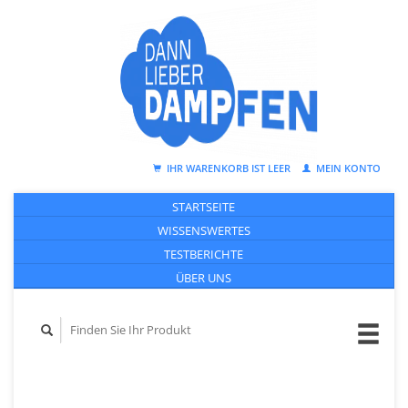
IHR WARENKORB IST LEER
MEIN KONTO
STARTSEITE
WISSENSWERTES
TESTBERICHTE
ÜBER UNS