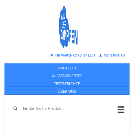
IHR WARENKORB IST LEER
MEIN KONTO
STARTSEITE
WISSENSWERTES
TESTBERICHTE
ÜBER UNS