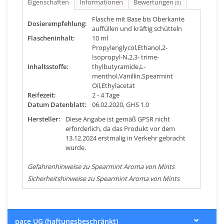
Eigenschaften
Informationen
Bewertungen
(0)
Flasche mit Base bis Oberkante
Dosierempfehlung:
auffüllen und kräftig schütteln
Flascheninhalt:
10 ml
Propylenglycol,Ethanol,2-
Isopropyl-N,2,3- trime-
Inhaltsstoffe:
thylbutyramide,L-
menthol,Vanillin,Spearmint
Oil,Ethylacetat
Reifezeit:
2 - 4 Tage
Datum Datenblatt:
06.02.2020, GHS 1.0
Hersteller:
Diese Angabe ist gemäß GPSR nicht
erforderlich, da das Produkt vor dem
13.12.2024 erstmalig in Verkehr gebracht
wurde.
Gefahrenhinweise zu Spearmint Aroma von Mints
Sicherheitshinweise zu Spearmint Aroma von Mints
pace UG (haftungsbeschränkt)