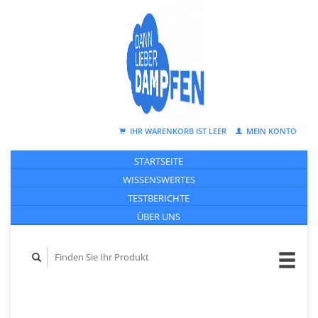
IHR WARENKORB IST LEER
MEIN KONTO
STARTSEITE
WISSENSWERTES
TESTBERICHTE
ÜBER UNS