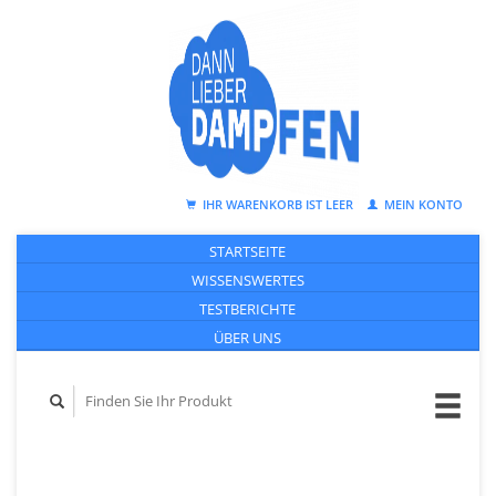
IHR WARENKORB IST LEER
MEIN KONTO
STARTSEITE
WISSENSWERTES
TESTBERICHTE
ÜBER UNS