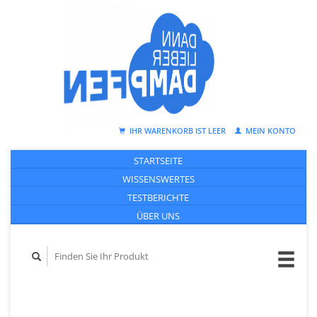
IHR WARENKORB IST LEER
MEIN KONTO
STARTSEITE
WISSENSWERTES
TESTBERICHTE
ÜBER UNS