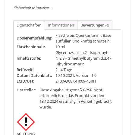
Sicherheitshinweise ...
Eigenschaften
Informationen
Bewertungen
(0)
Flasche bis Oberkante mit Base
Dosierempfehlung:
auffüllen und kräftig schütteln
Flascheninhalt:
10 ml
Glycerin,Vanillin,2 - Isopropyl -
Inhaltsstoffe:
N,2,3 - trimethylbutyramid,3,4 -
Dihydrocumarin
Reifezeit:
2 - 4 Tage
Datum Datenblatt:
19.10.2021, Version: 1.0
ECID/UFI:
2F00-Q08K-H009-4SRH
Hersteller:
Diese Angabe ist gemäß GPSR nicht
erforderlich, da das Produkt vor dem
13.12.2024 erstmalig in Verkehr gebracht
wurde.
ACHTUNG