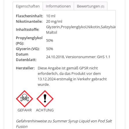
Eigenschaften
Informationen
Bewertungen
(0)
Flascheninhalt:
10 ml
Nikotinanteile:
20 mg/ml
Glyzerin,Propylenglykol,Nikotin,Salizylsäure,Ethy
Inhaltsstoffe:
Maltol
Propylenglykol
50%
(PG):
Glycerin (VG):
50%
Datum
24.10.2018, Versionsnummer: GHS 1.1
Datenblatt:
Hersteller:
Diese Angabe ist gemäß GPSR nicht
erforderlich, da das Produkt vor dem
13.12.2024 erstmalig in Verkehr gebracht
wurde.
GEFAHR
ACHTUNG
Gefahrenhinweise zu Summer Syrup Liquid von Pod Salt
Fusion