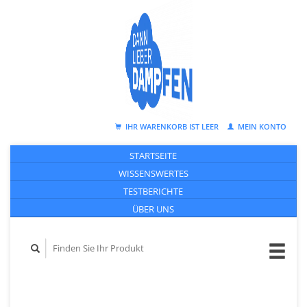
IHR WARENKORB IST LEER
MEIN KONTO
STARTSEITE
WISSENSWERTES
TESTBERICHTE
ÜBER UNS