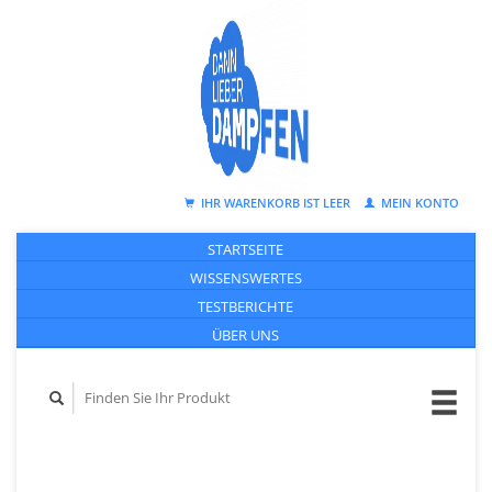
IHR WARENKORB IST LEER
MEIN KONTO
STARTSEITE
WISSENSWERTES
TESTBERICHTE
ÜBER UNS