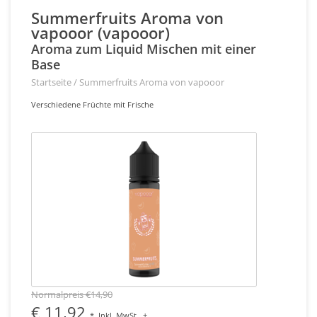
Summerfruits Aroma von
vapooor (vapooor)
Aroma zum Liquid Mischen mit einer
Base
Startseite
/
Summerfruits Aroma von vapooor
Verschiedene Früchte mit Frische
Normalpreis €14,90
€ 11,92
*
Inkl. MwSt.
+