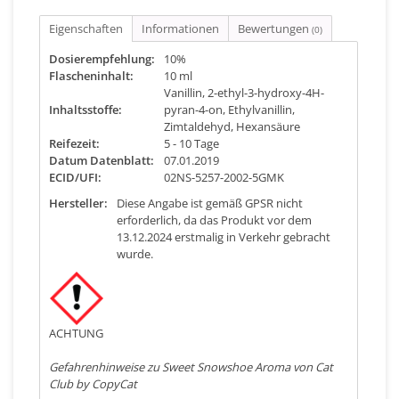
Eigenschaften
Informationen
Bewertungen
(0)
Dosierempfehlung:
10%
Flascheninhalt:
10 ml
Vanillin, 2-ethyl-3-hydroxy-4H-
Inhaltsstoffe:
pyran-4-on, Ethylvanillin,
Zimtaldehyd, Hexansäure
Reifezeit:
5 - 10 Tage
Datum Datenblatt:
07.01.2019
ECID/UFI:
02NS-5257-2002-5GMK
Hersteller:
Diese Angabe ist gemäß GPSR nicht
erforderlich, da das Produkt vor dem
13.12.2024 erstmalig in Verkehr gebracht
wurde.
ACHTUNG
Gefahrenhinweise zu Sweet Snowshoe Aroma von Cat
Club by CopyCat