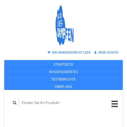
IHR WARENKORB IST LEER
MEIN KONTO
STARTSEITE
WISSENSWERTES
TESTBERICHTE
ÜBER UNS