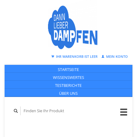
IHR WARENKORB IST LEER
MEIN KONTO
STARTSEITE
WISSENSWERTES
TESTBERICHTE
ÜBER UNS