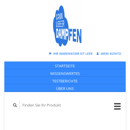
IHR WARENKORB IST LEER
MEIN KONTO
STARTSEITE
WISSENSWERTES
TESTBERICHTE
ÜBER UNS