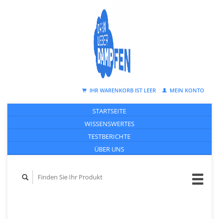
IHR WARENKORB IST LEER
MEIN KONTO
STARTSEITE
WISSENSWERTES
TESTBERICHTE
ÜBER UNS