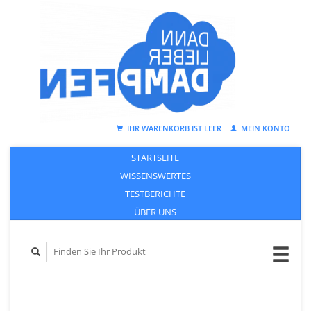
IHR WARENKORB IST LEER
MEIN KONTO
STARTSEITE
WISSENSWERTES
TESTBERICHTE
ÜBER UNS