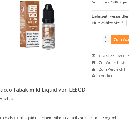
Grundpreis: €849,00 pro 
Lieferzeit: versandfert
Bitte wählen Sie:
*
+
Zum War
-
E-Mail an uns zu
Zur Wunschliste 
Zum Vergleich hi
Drucken
acco Tabak mild Liquid von LEEQD
er Tabak
tlich als 10 ml Liquid mit einem Nikotin-Anteil von 0 - 3 - 6 - 12 mg/ml.