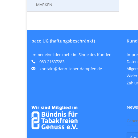
MARKEN
pace UG (haftungsbeschränkt)
Kund
Immer eine Idee mehr im Sinne des Kunden
Impr
089-21637283
Daten
kontakt@dann-lieber-dampfen.de
Allge
Wider
Zahlu
Newsl
Abo