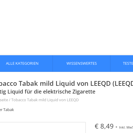
ALLE KATEGORIEN
WISSENSWERTES
TEST
bacco Tabak mild Liquid von LEEQD (LEEQ
tig Liquid für die elektrische Zigarette
seite
/
Tobacco Tabak mild Liquid von LEEQD
er Tabak
€ 8,49
*
Inkl. MwS