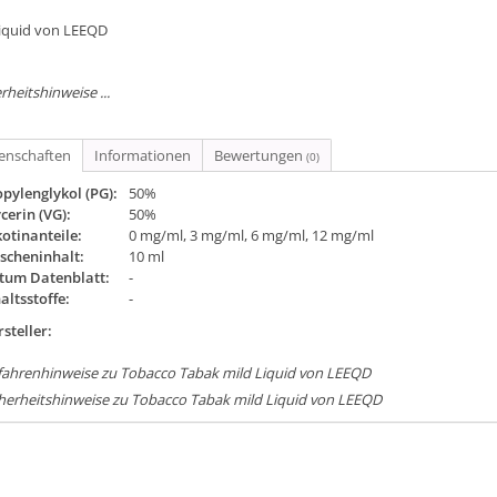
Liquid von LEEQD
rheitshinweise ...
genschaften
Informationen
Bewertungen
(0)
pylenglykol (PG):
50%
cerin (VG):
50%
otinanteile:
0 mg/ml, 3 mg/ml, 6 mg/ml, 12 mg/ml
scheninhalt:
10 ml
tum Datenblatt:
-
altsstoffe:
-
steller:
fahrenhinweise zu Tobacco Tabak mild Liquid von LEEQD
herheitshinweise zu Tobacco Tabak mild Liquid von LEEQD