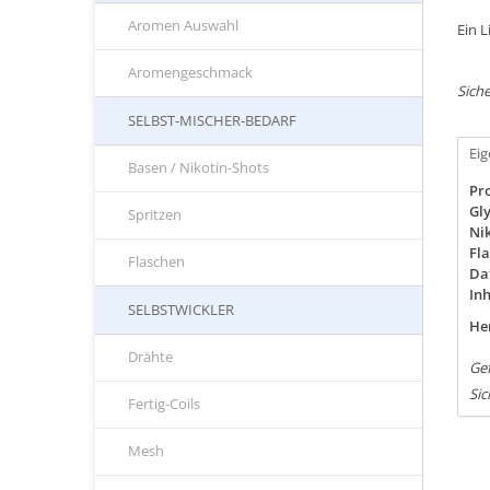
Aromen Auswahl
Ein 
Aromengeschmack
Siche
SELBST-MISCHER-BEDARF
Ei
Basen / Nikotin-Shots
Pro
Gly
Spritzen
Nik
Fla
Flaschen
Da
Inh
SELBSTWICKLER
Her
Drähte
Ge
Sic
Fertig-Coils
Mesh