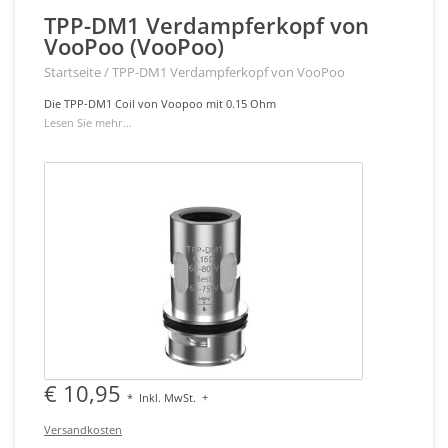
TPP-DM1 Verdampferkopf von
VooPoo (VooPoo)
Startseite
/
TPP-DM1 Verdampferkopf von VooPoo
Die TPP-DM1 Coil von Voopoo mit 0.15 Ohm
Lesen Sie mehr...
€ 10,95
*
Inkl. MwSt.
+
Versandkosten