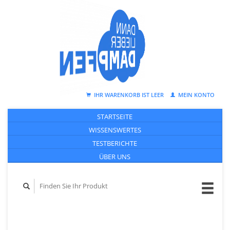
IHR WARENKORB IST LEER
MEIN KONTO
STARTSEITE
WISSENSWERTES
TESTBERICHTE
ÜBER UNS