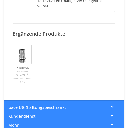
13.12.2024 erstmalig in Verkehr gebracht
wurde.
Ergänzende Produkte
TPP-DM2 COIL
von VooPoo
€10,95
*
Grundpreis: €3,65 /
Stück
pace UG (haftungsbeschränkt)
Kundendienst
Mehr