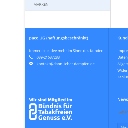
MARKEN
pace UG (haftungsbeschränkt)
Kund
Immer eine Idee mehr im Sinne des Kunden
Impr
089-21637283
Daten
kontakt@dann-lieber-dampfen.de
Allge
Wider
Zahlu
Newsl
Abo