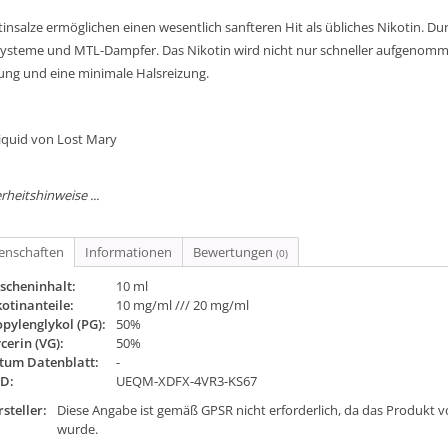
insalze ermöglichen einen wesentlich sanfteren Hit als übliches Nikotin. Dur
ysteme und MTL-Dampfer. Das Nikotin wird nicht nur schneller aufgenomme
ung und eine minimale Halsreizung.
Liquid von Lost Mary
rheitshinweise ...
genschaften
Informationen
Bewertungen
(0)
scheninhalt:
10 ml
otinanteile:
10 mg/ml /// 20 mg/ml
pylenglykol (PG):
50%
cerin (VG):
50%
tum Datenblatt:
-
ID:
UEQM-XDFX-4VR3-KS67
steller:
Diese Angabe ist gemäß GPSR nicht erforderlich, da das Produkt v
wurde.