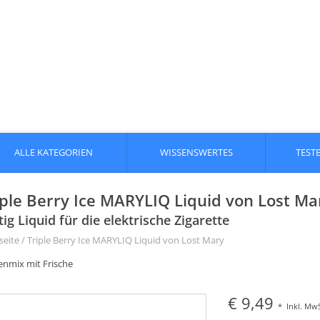
ALLE KATEGORIEN
WISSENSWERTES
TEST
iple Berry Ice MARYLIQ Liquid von Lost Ma
tig Liquid für die elektrische Zigarette
seite
/
Triple Berry Ice MARYLIQ Liquid von Lost Mary
enmix mit Frische
€ 9,49
*
Inkl. MwS