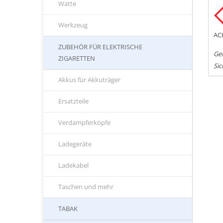
Watte
Werkzeug
AC
ZUBEHÖR FÜR ELEKTRISCHE
Gef
ZIGARETTEN
Sic
Akkus für Akkuträger
Ersatzteile
Verdampferköpfe
Ladegeräte
Ladekabel
Taschen und mehr
TABAK