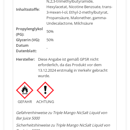
N,2,3-trimethylbutyramide,
Hexylacetat, Nicotine Benzoate, trans-
Inhaltsstoffe:
3-Hexen-l-ol, Ethyl-2-methylbutyrat,
Propansäure, Malonether, gamma-
Undecalactone, Milchsäure
Propylenglykol
50%
(PG):
Glycerin (VG):
50%
Datum
-
Datenblatt:
Hersteller:
Diese Angabe ist gemäß GPSR nicht
erforderlich, da das Produkt vor dem
13.12.2024 erstmalig in Verkehr gebracht
wurde.
GEFAHR
ACHTUNG
Gefahrenhinweise zu Triple Mango NicSalt Liquid von
Bar Juice 5000
Sicherheitshinweise zu Triple Mango NicSalt Liquid von