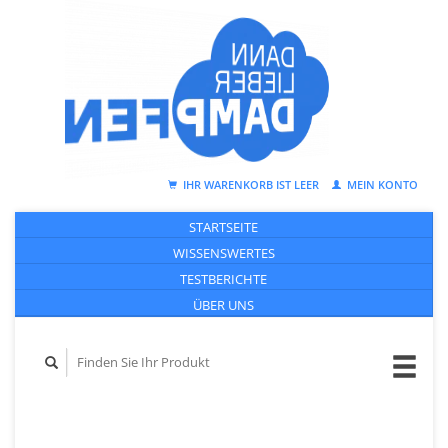
IHR WARENKORB IST LEER
MEIN KONTO
STARTSEITE
WISSENSWERTES
TESTBERICHTE
ÜBER UNS