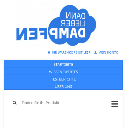
IHR WARENKORB IST LEER
MEIN KONTO
STARTSEITE
WISSENSWERTES
TESTBERICHTE
ÜBER UNS