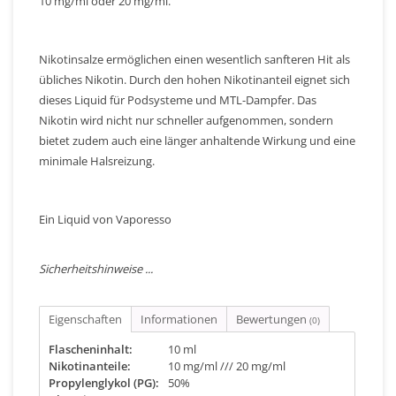
10 mg/ml oder 20 mg/ml.
Nikotinsalze ermöglichen einen wesentlich sanfteren Hit als
übliches Nikotin. Durch den hohen Nikotinanteil eignet sich
dieses Liquid für Podsysteme und MTL-Dampfer. Das
Nikotin wird nicht nur schneller aufgenommen, sondern
bietet zudem auch eine länger anhaltende Wirkung und eine
minimale Halsreizung.
Ein Liquid von Vaporesso
Sicherheitshinweise ...
Eigenschaften
Informationen
Bewertungen
(0)
Flascheninhalt:
10 ml
Nikotinanteile:
10 mg/ml /// 20 mg/ml
Propylenglykol (PG):
50%