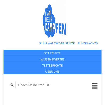
IHR WARENKORB IST LEER
MEIN KONTO
STARTSEITE
WISSENSWERTES
TESTBERICHTE
ÜBER UNS