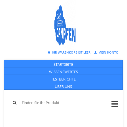
IHR WARENKORB IST LEER
MEIN KONTO
STARTSEITE
WISSENSWERTES
TESTBERICHTE
ÜBER UNS