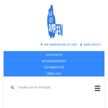
IHR WARENKORB IST LEER
MEIN KONTO
STARTSEITE
WISSENSWERTES
TESTBERICHTE
ÜBER UNS