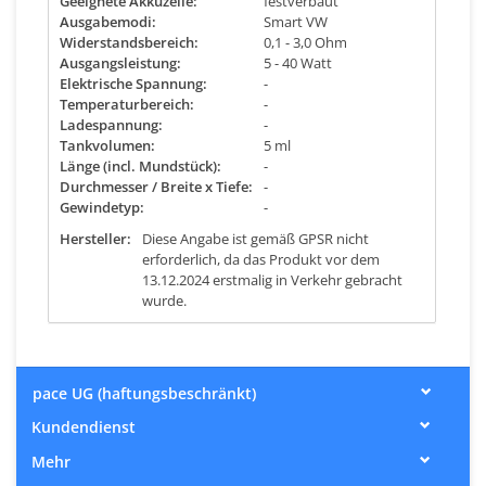
Geeignete Akkuzelle:
festverbaut
Ausgabemodi:
Smart VW
Widerstandsbereich:
0,1 - 3,0 Ohm
Ausgangsleistung:
5 - 40 Watt
Elektrische Spannung:
-
Temperaturbereich:
-
Ladespannung:
-
Tankvolumen:
5 ml
Länge (incl. Mundstück):
-
Durchmesser / Breite x Tiefe:
-
Gewindetyp:
-
Hersteller:
Diese Angabe ist gemäß GPSR nicht
erforderlich, da das Produkt vor dem
13.12.2024 erstmalig in Verkehr gebracht
wurde.
pace UG (haftungsbeschränkt)
Kundendienst
Mehr