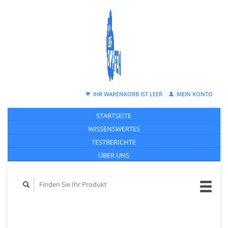
IHR WARENKORB IST LEER
MEIN KONTO
STARTSEITE
WISSENSWERTES
TESTBERICHTE
ÜBER UNS