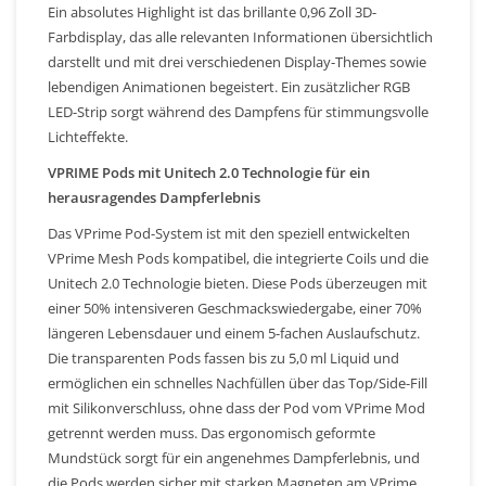
Ein absolutes Highlight ist das brillante 0,96 Zoll 3D-
Farbdisplay, das alle relevanten Informationen übersichtlich
darstellt und mit drei verschiedenen Display-Themes sowie
lebendigen Animationen begeistert. Ein zusätzlicher RGB
LED-Strip sorgt während des Dampfens für stimmungsvolle
Lichteffekte.
VPRIME Pods mit Unitech 2.0 Technologie für ein
herausragendes Dampferlebnis
Das VPrime Pod-System ist mit den speziell entwickelten
VPrime Mesh Pods kompatibel, die integrierte Coils und die
Unitech 2.0 Technologie bieten. Diese Pods überzeugen mit
einer 50% intensiveren Geschmackswiedergabe, einer 70%
längeren Lebensdauer und einem 5-fachen Auslaufschutz.
Die transparenten Pods fassen bis zu 5,0 ml Liquid und
ermöglichen ein schnelles Nachfüllen über das Top/Side-Fill
mit Silikonverschluss, ohne dass der Pod vom VPrime Mod
getrennt werden muss. Das ergonomisch geformte
Mundstück sorgt für ein angenehmes Dampferlebnis, und
die Pods werden sicher mit starken Magneten am VPrime