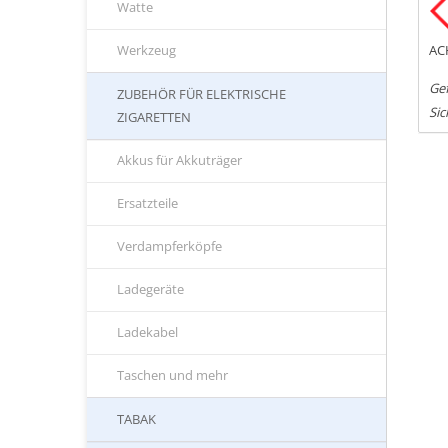
Watte
AC
Werkzeug
Gef
ZUBEHÖR FÜR ELEKTRISCHE
Sic
ZIGARETTEN
Akkus für Akkuträger
Ersatzteile
Verdampferköpfe
Ladegeräte
Ladekabel
Taschen und mehr
TABAK