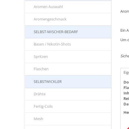
Aromen Auswahl
Arom
Aromengeschmack
Ein 
SELBST-MISCHER-BEDARF
Um d
Basen / Nikotin-Shots
Siche
Spritzen
Flaschen
Ei
SELBSTWICKLER
Do
Fla
Inh
Drähte
Rei
Da
Fertig-Coils
Her
Mesh