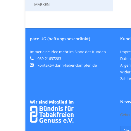
MARKEN
pace UG (haftungsbeschränkt)
Kund
Immer eine Idee mehr im Sinne des Kunden
Impr
089-21637283
Daten
kontakt@dann-lieber-dampfen.de
Allge
Wider
Zahlu
Newsl
Abo