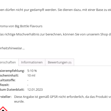
en dürfen nicht pur gedampft werden. Sie dienen dazu, mit einer Base zu e
Aroma von Big Bottle Flavours
as richtige Mischverhältnis zur berechnen, können Sie von unserem Shop 
rheitshinweise ...
genschaften
Informationen
Bewertungen
(0)
sierempfehlung:
5-10 %
scheninhalt:
10 ml
altsstoffe:
-
fezeit:
-
tum Datenblatt:
12.01.2023
steller:
Diese Angabe ist gemäß GPSR nicht erforderlich, da das Produkt v
wurde.