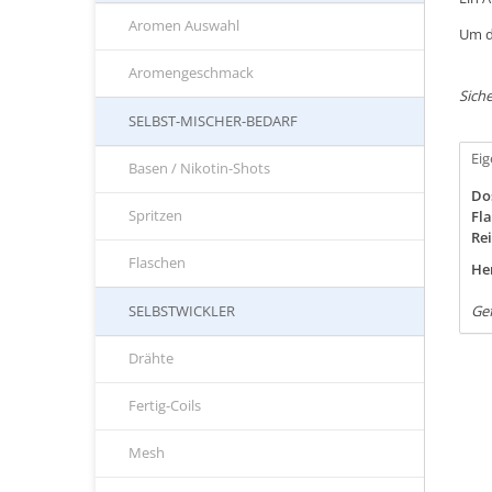
Aromen Auswahl
Um d
Aromengeschmack
Siche
SELBST-MISCHER-BEDARF
Ei
Basen / Nikotin-Shots
Do
Spritzen
Fla
Rei
Flaschen
Her
SELBSTWICKLER
Ge
Drähte
Fertig-Coils
Mesh