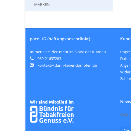
MARKEN
pace UG (haftungsbeschränkt)
Kund
Immer eine Idee mehr im Sinne des Kunden
Impr
089-21637283
Daten
kontakt@dann-lieber-dampfen.de
Allge
Wider
Zahlu
Newsl
Abo