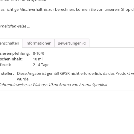
as richtige Mischverhältnis zur berechnen, können Sie von unserem Shop 
rheitshinweise ...
genschaften
Informationen
Bewertungen
(0)
sierempfehlung:
8-10 %
scheninhalt:
10 ml
fezeit:
2 - 4 Tage
steller:
Diese Angabe ist gemäß GPSR nicht erforderlich, da das Produkt v
wurde.
fahrenhinweise zu Walnuss 10 ml Aroma von Aroma Syndikat