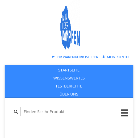
IHR WARENKORB IST LEER
MEIN KONTO
STARTSEITE
WISSENSWERTES
TESTBERICHTE
ÜBER UNS