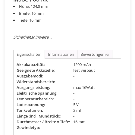
Höhe: 124,8 mm
Breite: 16 mm
Tiefe: 16 mm
Sicherheitshinweise ...
Eigenschaften
Informationen
Bewertungen
(0)
Akkukapazität:
1200 mAh
Geeignete Akkuzelle:
fest verbaut
Ausgabemodi:
-
Widerstandsbereich:
-
Ausgangsleistung:
max 16Watt
Elektrische Spannung:
-
Temperaturbereich:
-
Ladespannung:
5 V
Tankvolumen:
2 ml
Länge (incl. Mundstück):
-
Durchmesser / Breite x Tiefe:
16 mm
Gewindetyp:
-