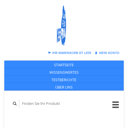
IHR WARENKORB IST LEER
MEIN KONTO
STARTSEITE
WISSENSWERTES
TESTBERICHTE
ÜBER UNS