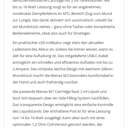
benutzerfreundliche Cartridge mit 2 ml Tankvolumen. Mit
bis zu 16 Watt Leistung sorgt es für ein angenehmes,
moderates Dampferlebnis im MTL-Bereich (Zug vom Mund
zur Lunge). Das Gerät aktiviert sich automatisch, sobald Sie
am Mundstück ziehen – ganz ohne Tasten oder komplizierte
Bedienelemente, ideal also auch für Einsteiger.
Ein praktischer LED-Indikator zeigt stets den aktuellen
Ladestand des Akkus an, sodass Sie immer wissen, wann es
Zeit für eine Aufladung ist. Das mitgelieferte USB-C-Kabel
ermöglicht ein schnelles und effizientes Aufladen mit bis zu
2 Ampere. Das schlanke, leichte Design mit weichem Silikon-
Mundstück macht die Wenax M2 besonders komfortabel in
der Hand und auch freihändig nutzbar.
Die passende Wenax M1 Cartridge fasst 2 ml Liquid und
lässt sich bequem über ein Side-Filling-System nachfüllen.
Das transparente Design ermöglicht eine einfache Kontrolle
des Liquidstands. Der enthaltene Pod ist für eine Leistung
von 14 bis 16 Watt ausgelegt, kann aber auch mit einer
optionalen 1,2 Ohm Coil-Version genutzt werden, die