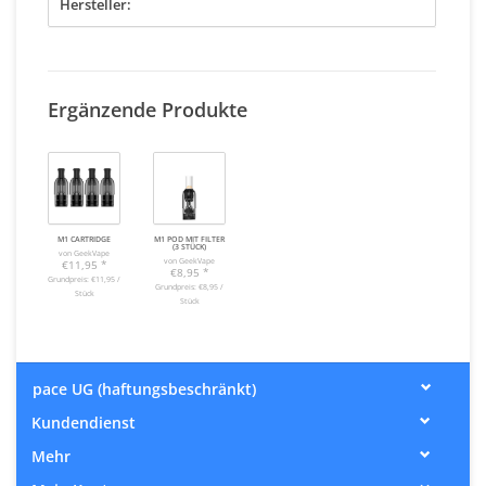
Hersteller:
Ergänzende Produkte
M1 CARTRIDGE
M1 POD MIT FILTER
(3 STÜCK)
von GeekVape
von GeekVape
€11,95
*
€8,95
*
Grundpreis: €11,95 /
Grundpreis: €8,95 /
Stück
Stück
pace UG (haftungsbeschränkt)
Kundendienst
Mehr