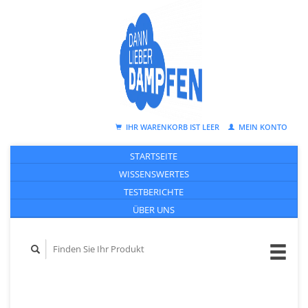
IHR WARENKORB IST LEER
MEIN KONTO
STARTSEITE
WISSENSWERTES
TESTBERICHTE
ÜBER UNS