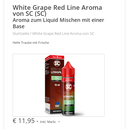
White Grape Red Line Aroma
von SC (SC)
Aroma zum Liquid Mischen mit einer
Base
Startseite
/
White Grape Red Line Aroma von SC
Helle Traube mit Frische
€ 11,95
*
Inkl. MwSt.
+