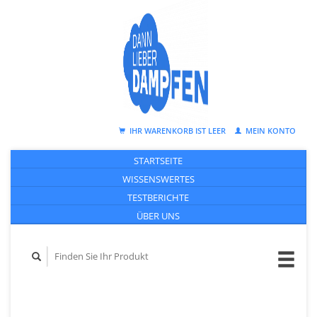
IHR WARENKORB IST LEER
MEIN KONTO
STARTSEITE
WISSENSWERTES
TESTBERICHTE
ÜBER UNS