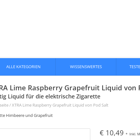
ALLE KATEGORIEN
WISSENSWERTES
TEST
RA Lime Raspberry Grapefruit Liquid von P
tig Liquid für die elektrische Zigarette
seite
/
XTRA Lime Raspberry Grapefruit Liquid von Pod Salt
tte Himbeere und Grapefruit
€ 10,49
*
Inkl. 