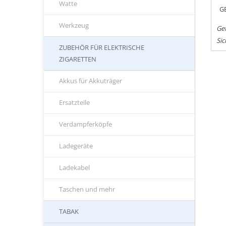
Watte
G
Werkzeug
Gef
Sic
ZUBEHÖR FÜR ELEKTRISCHE
ZIGARETTEN
Akkus für Akkuträger
Ersatzteile
Verdampferköpfe
Ladegeräte
Ladekabel
Taschen und mehr
TABAK