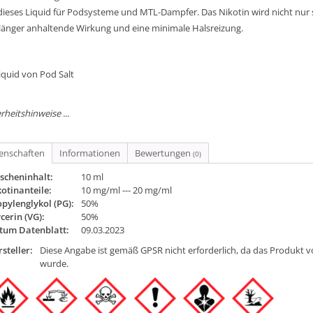
 dieses Liquid für Podsysteme und MTL-Dampfer. Das Nikotin wird nicht nu
 länger anhaltende Wirkung und eine minimale Halsreizung.
iquid von Pod Salt
rheitshinweise ...
genschaften
Informationen
Bewertungen
(0)
scheninhalt:
10 ml
otinanteile:
10 mg/ml --- 20 mg/ml
pylenglykol (PG):
50%
cerin (VG):
50%
tum Datenblatt:
09.03.2023
steller:
Diese Angabe ist gemäß GPSR nicht erforderlich, da das Produkt v
wurde.