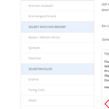
sich
Aromen Auswahl
eine
Aromengeschmack
Ein L
SELBST-MISCHER-BEDARF
Basen / Nikotin-Shots
Siche
Spritzen
Ei
Flaschen
Fla
Nik
SELBSTWICKLER
Pro
Gly
Drähte
Da
Her
Fertig-Coils
Mesh