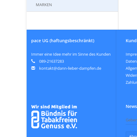
MARKEN
pace UG (haftungsbeschränkt)
Kund
Immer eine Idee mehr im Sinne des Kunden
Impr
089-21637283
Daten
kontakt@dann-lieber-dampfen.de
Allge
Wider
Zahlu
Newsl
Abo