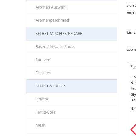
sich
Aromen Auswahl
eine
Aromengeschmack
Ein L
SELBST-MISCHER-BEDARF
Basen / Nikotin-Shots
Siche
Spritzen
Ei
Flaschen
Fla
Nik
SELBSTWICKLER
Pro
Gly
Drähte
Da
Her
Fertig-Coils
Mesh