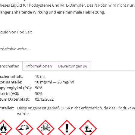
 dieses Liquid für Podsysteme und MTL-Dampfer. Das Nikotin wird nicht nu
 länger anhaltende Wirkung und eine minimale Halsreizung.
iquid von Pod Salt
rheitshinweise ...
genschaften
Informationen
Bewertungen
(0)
scheninhalt:
10 ml
otinanteile:
10 mg/ml --- 20 mg/ml
pylenglykol (PG):
50%
cerin (VG):
50%
tum Datenblatt:
02.12.2022
steller:
Diese Angabe ist gemäß GPSR nicht erforderlich, da das Produkt v
wurde.