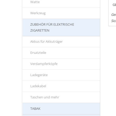
Watte
G
Werkzeug
Ge
Sic
ZUBEHÖR FÜR ELEKTRISCHE
ZIGARETTEN
Akkus für Akkuträger
Ersatzteile
Verdampferköpfe
Ladegeräte
Ladekabel
Taschen und mehr
TABAK