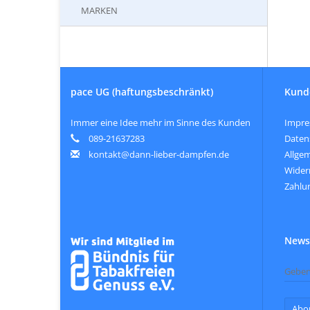
MARKEN
pace UG (haftungsbeschränkt)
Kund
Immer eine Idee mehr im Sinne des Kunden
Impr
089-21637283
Daten
kontakt@dann-lieber-dampfen.de
Allge
Wider
Zahlu
Newsl
Abo