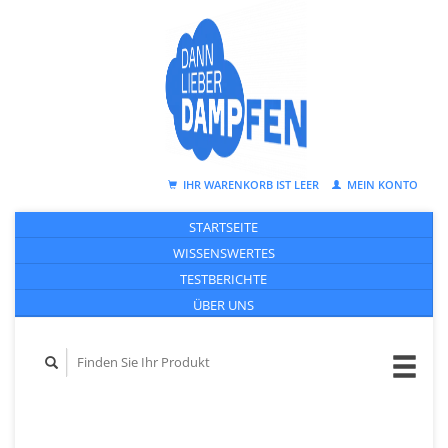
IHR WARENKORB IST LEER
MEIN KONTO
STARTSEITE
WISSENSWERTES
TESTBERICHTE
ÜBER UNS