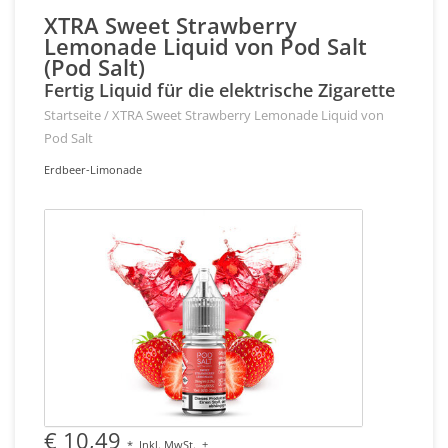
XTRA Sweet Strawberry
Lemonade Liquid von Pod Salt
(Pod Salt)
Fertig Liquid für die elektrische Zigarette
Startseite
/
XTRA Sweet Strawberry Lemonade Liquid von
Pod Salt
Erdbeer-Limonade
€ 10,49
*
Inkl. MwSt.
+