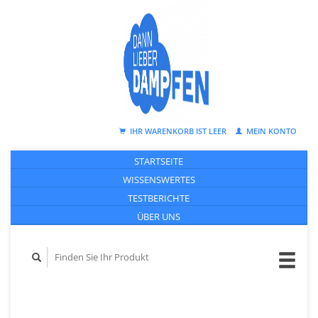
IHR WARENKORB IST LEER
MEIN KONTO
STARTSEITE
WISSENSWERTES
TESTBERICHTE
ÜBER UNS