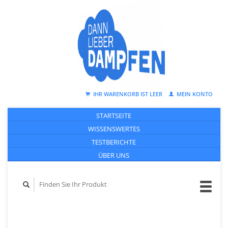
IHR WARENKORB IST LEER
MEIN KONTO
STARTSEITE
WISSENSWERTES
TESTBERICHTE
ÜBER UNS