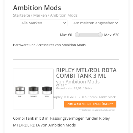
Ambition Mods
Startseite
/
Marken
/
Ambition Mods
Min: €
0
Max: €
20
Hardware und Accessoires von Ambition Mods
RIPLEY MTL/RDL RDTA
COMBI TANK 3 ML
von Ambition Mods
€5,95
*
Grundpreis: €5,95 / Stück
Ripley MTL/RDL RDTA Combi Tank: black ...
ZUM WARENKORB HINZUFÜGEN **
** Lieferzeit im Warenkorb beachten
Combi Tank mit 3 ml Fassungsvermögen für den Ripley
MTL/RDL RDTA von Ambition Mods