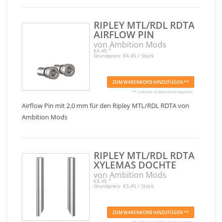
RIPLEY MTL/RDL RDTA
AIRFLOW PIN
von Ambition Mods
€4,45
*
Grundpreis: €4,45 / Stück
ZUM WARENKORB HINZUFÜGEN **
** Lieferzeit im Warenkorb beachten
Airflow Pin mit 2.0 mm für den Ripley MTL/RDL RDTA von
Ambition Mods
RIPLEY MTL/RDL RDTA
XYLEMAS DOCHTE
von Ambition Mods
€3,45
*
Grundpreis: €3,45 / Stück
ZUM WARENKORB HINZUFÜGEN **