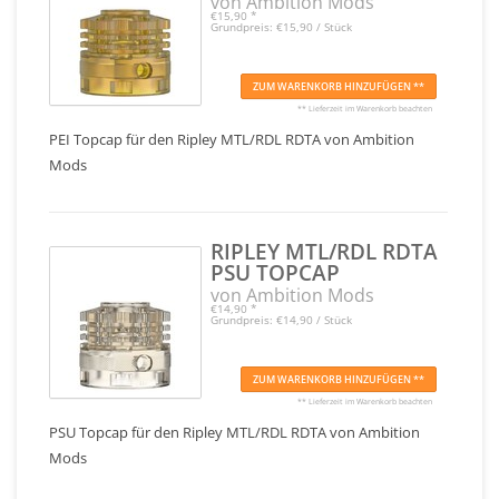
von Ambition Mods
€15,90
*
Grundpreis: €15,90 / Stück
ZUM WARENKORB HINZUFÜGEN **
** Lieferzeit im Warenkorb beachten
PEI Topcap für den Ripley MTL/RDL RDTA von Ambition
Mods
RIPLEY MTL/RDL RDTA
PSU TOPCAP
von Ambition Mods
€14,90
*
Grundpreis: €14,90 / Stück
ZUM WARENKORB HINZUFÜGEN **
** Lieferzeit im Warenkorb beachten
PSU Topcap für den Ripley MTL/RDL RDTA von Ambition
Mods