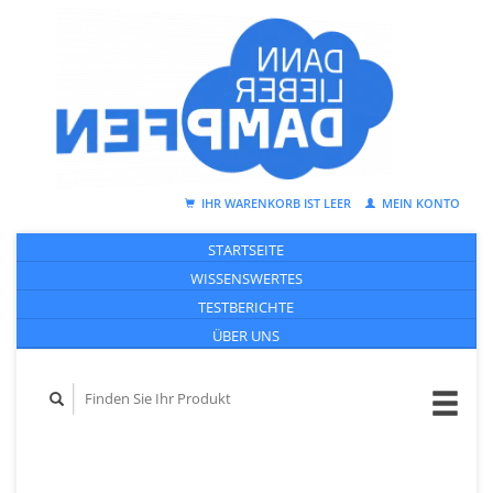
IHR WARENKORB IST LEER
MEIN KONTO
STARTSEITE
WISSENSWERTES
TESTBERICHTE
ÜBER UNS