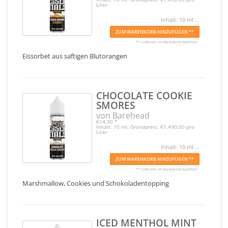
Liter
Inhalt: 10 ml ...
ZUM WARENKORB HINZUFÜGEN **
** Lieferzeit im Warenkorb beachten
Eissorbet aus saftigen Blutorangen
CHOCOLATE COOKIE
SMORES
von Barehead
€14,90
*
Inhalt: 10 ml, Grundpreis: €1.490,00 pro
Liter
Inhalt: 10 ml ...
ZUM WARENKORB HINZUFÜGEN **
** Lieferzeit im Warenkorb beachten
Marshmallow, Cookies und Schokoladentopping
ICED MENTHOL MINT