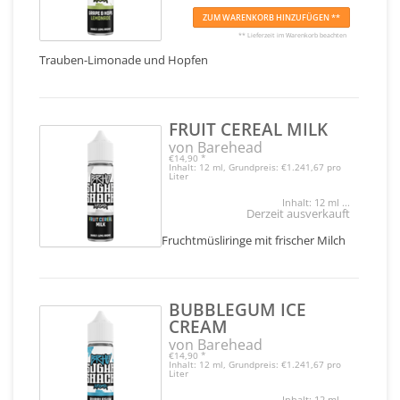
ZUM WARENKORB HINZUFÜGEN **
** Lieferzeit im Warenkorb beachten
Trauben-Limonade und Hopfen
FRUIT CEREAL MILK
von Barehead
€14,90
*
Inhalt: 12 ml, Grundpreis: €1.241,67 pro
Liter
Inhalt: 12 ml ...
Derzeit ausverkauft
Fruchtmüsliringe mit frischer Milch
BUBBLEGUM ICE
CREAM
von Barehead
€14,90
*
Inhalt: 12 ml, Grundpreis: €1.241,67 pro
Liter
Inhalt: 12 ml ...