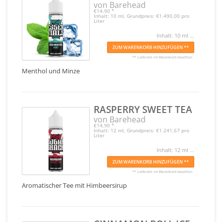
von Barehead
€14,90
*
Inhalt: 10 ml, Grundpreis: €1.490,00 pro
Liter
Inhalt: 10 ml ...
ZUM WARENKORB HINZUFÜGEN **
** Lieferzeit im Warenkorb beachten
Menthol und Minze
RASPERRY SWEET TEA
von Barehead
€14,90
*
Inhalt: 12 ml, Grundpreis: €1.241,67 pro
Liter
Inhalt: 12 ml ...
ZUM WARENKORB HINZUFÜGEN **
** Lieferzeit im Warenkorb beachten
Aromatischer Tee mit Himbeersirup