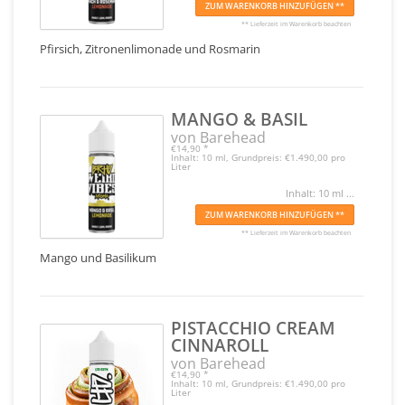
ZUM WARENKORB HINZUFÜGEN **
** Lieferzeit im Warenkorb beachten
Pfirsich, Zitronenlimonade und Rosmarin
MANGO & BASIL
von Barehead
€14,90
*
Inhalt: 10 ml, Grundpreis: €1.490,00 pro
Liter
Inhalt: 10 ml ...
ZUM WARENKORB HINZUFÜGEN **
** Lieferzeit im Warenkorb beachten
Mango und Basilikum
PISTACCHIO CREAM
CINNAROLL
von Barehead
€14,90
*
Inhalt: 10 ml, Grundpreis: €1.490,00 pro
Liter