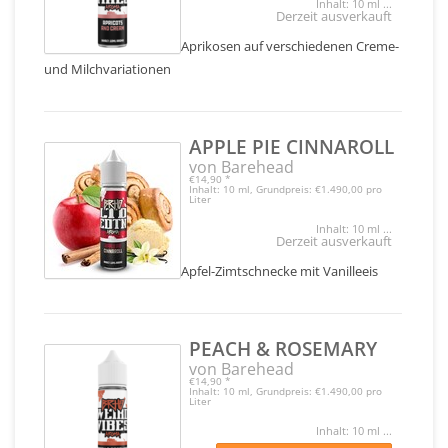
Inhalt: 10 ml ...
Derzeit ausverkauft
Aprikosen auf verschiedenen Creme-
und Milchvariationen
APPLE PIE CINNAROLL
von Barehead
€14,90
*
Inhalt: 10 ml, Grundpreis: €1.490,00 pro
Liter
Inhalt: 10 ml ...
Derzeit ausverkauft
Apfel-Zimtschnecke mit Vanilleeis
PEACH & ROSEMARY
von Barehead
€14,90
*
Inhalt: 10 ml, Grundpreis: €1.490,00 pro
Liter
Inhalt: 10 ml ...