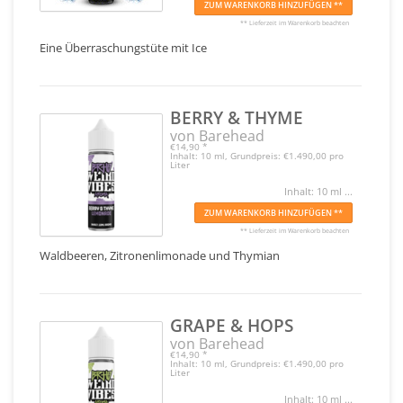
ZUM WARENKORB HINZUFÜGEN **
** Lieferzeit im Warenkorb beachten
Eine Überraschungstüte mit Ice
BERRY & THYME
von Barehead
€14,90
*
Inhalt: 10 ml, Grundpreis: €1.490,00 pro
Liter
Inhalt: 10 ml ...
ZUM WARENKORB HINZUFÜGEN **
** Lieferzeit im Warenkorb beachten
Waldbeeren, Zitronenlimonade und Thymian
GRAPE & HOPS
von Barehead
€14,90
*
Inhalt: 10 ml, Grundpreis: €1.490,00 pro
Liter
Inhalt: 10 ml ...