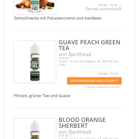
Inhalt: 10 ml ...
Derzeit ausverkauft
Zimtschnecke mit Pistaziencreme und Vanilleeis
GUAVE PEACH GREEN
TEA
von Barehead
€14,90
*
Inhalt: 10 ml, Grundpreis: €1.490,00 pro
Liter
Inhalt: 10 ml ...
ZUM WARENKORB HINZUFÜGEN **
** Lieferzeit im Warenkorb beachten
Pfirsich, grüner Tee und Guave
BLOOD ORANGE
SHERBERT
von Barehead
€14,90
*
Inhalt: 10 ml, Grundpreis: €1.490,00 pro