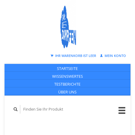
IHR WARENKORB IST LEER
MEIN KONTO
STARTSEITE
WISSENSWERTES
TESTBERICHTE
ÜBER UNS