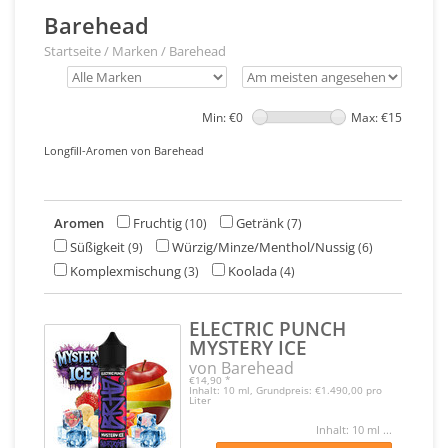
Barehead
Startseite
/
Marken
/
Barehead
Min: €
0
Max: €
15
Longfill-Aromen von Barehead
Aromen
Fruchtig
Getränk
(10)
(7)
Süßigkeit
Würzig/Minze/Menthol/Nussig
(9)
(6)
Komplexmischung
Koolada
(3)
(4)
ELECTRIC PUNCH
MYSTERY ICE
von Barehead
€14,90
*
Inhalt: 10 ml, Grundpreis: €1.490,00 pro
Liter
Inhalt: 10 ml ...