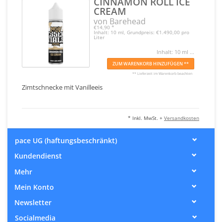
CINNAMON ROLL ICE
CREAM
von Barehead
€14,90
*
Inhalt: 10 ml, Grundpreis: €1.490,00 pro
Liter
Inhalt: 10 ml ...
ZUM WARENKORB HINZUFÜGEN **
** Lieferzeit im Warenkorb beachten
Zimtschnecke mit Vanilleeis
* Inkl. MwSt. +
Versandkosten
pace UG (haftungsbeschränkt)
Kundendienst
Mehr
Mein Konto
Newsletter
Socialmedia