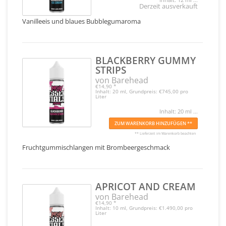
Derzeit ausverkauft
Vanilleeis und blaues Bubblegumaroma
BLACKBERRY GUMMY
STRIPS
von Barehead
€14,90
*
Inhalt: 20 ml, Grundpreis: €745,00 pro
Liter
Inhalt: 20 ml ...
ZUM WARENKORB HINZUFÜGEN **
** Lieferzeit im Warenkorb beachten
Fruchtgummischlangen mit Brombeergeschmack
APRICOT AND CREAM
von Barehead
€14,90
*
Inhalt: 10 ml, Grundpreis: €1.490,00 pro
Liter