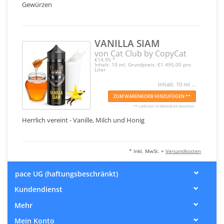
Gewürzen
VANILLA SIAM
von Cat Club by CopyCat
€14,95
*
Inhalt: 10 ml, Grundpreis: €1.495,00 pro
Liter
Inhalt: 10 ml ...
ZUM WARENKORB HINZUFÜGEN **
** Lieferzeit im Warenkorb beachten
Herrlich vereint - Vanille, Milch und Honig
* Inkl. MwSt. +
Versandkosten
pace UG (haftungsbeschränkt)
Kundendienst
Mehr
Mein Konto