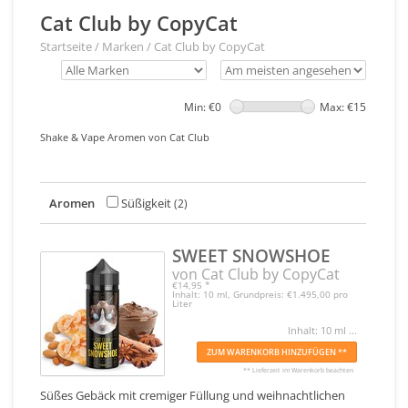
Cat Club by CopyCat
Startseite
/
Marken
/
Cat Club by CopyCat
Min: €
0
Max: €
15
Shake & Vape Aromen von Cat Club
Aromen
Süßigkeit
(2)
SWEET SNOWSHOE
von Cat Club by CopyCat
€14,95
*
Inhalt: 10 ml, Grundpreis: €1.495,00 pro
Liter
Inhalt: 10 ml ...
ZUM WARENKORB HINZUFÜGEN **
** Lieferzeit im Warenkorb beachten
Süßes Gebäck mit cremiger Füllung und weihnachtlichen