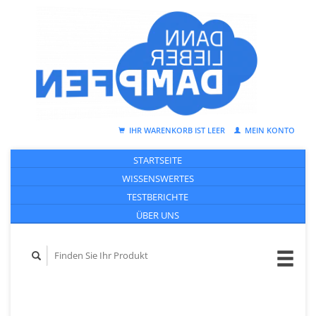
IHR WARENKORB IST LEER
MEIN KONTO
STARTSEITE
WISSENSWERTES
TESTBERICHTE
ÜBER UNS