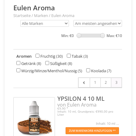
Eulen Aroma
Startseite
/
Marken
/
Eulen Aroma
Min: €
0
Max: €
10
Aromen
Fruchtig
Tabak
(30)
(3)
Getränk
Süßigkeit
(8)
(8)
Würzig/Minze/Menthol/Nussig
Koolada
(5)
(7)
1
2
3
YPSILON 4 10 ML
von Eulen Aroma
€9,90
*
Inhalt: 10 ml, Grundpreis: €990,00 pro
Liter
Inhalt: 10 ml ...
ZUM WARENKORB HINZUFÜGEN **