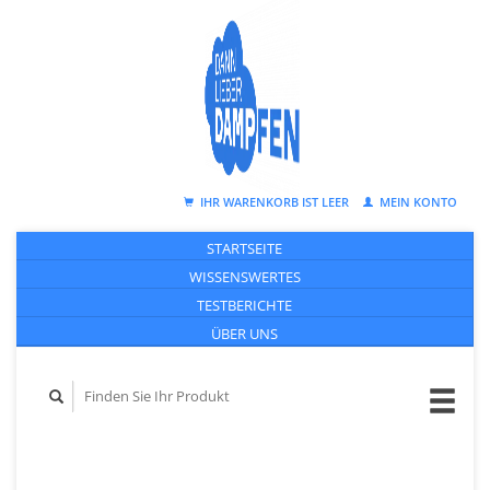
IHR WARENKORB IST LEER
MEIN KONTO
STARTSEITE
WISSENSWERTES
TESTBERICHTE
ÜBER UNS