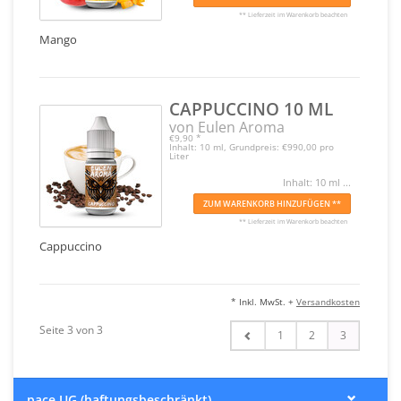
** Lieferzeit im Warenkorb beachten
Mango
CAPPUCCINO 10 ML
von Eulen Aroma
€9,90
*
Inhalt: 10 ml, Grundpreis: €990,00 pro
Liter
Inhalt: 10 ml ...
ZUM WARENKORB HINZUFÜGEN **
** Lieferzeit im Warenkorb beachten
Cappuccino
* Inkl. MwSt. +
Versandkosten
Seite 3 von 3
1
2
3
pace UG (haftungsbeschränkt)