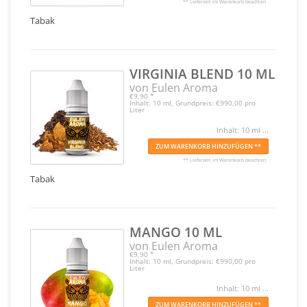
** Lieferzeit im Warenkorb beachten
Tabak
VIRGINIA BLEND 10 ML
von Eulen Aroma
€9,90
*
Inhalt: 10 ml, Grundpreis: €990,00 pro
Liter
Inhalt: 10 ml ...
ZUM WARENKORB HINZUFÜGEN **
** Lieferzeit im Warenkorb beachten
Tabak
MANGO 10 ML
von Eulen Aroma
€9,90
*
Inhalt: 10 ml, Grundpreis: €990,00 pro
Liter
Inhalt: 10 ml ...
ZUM WARENKORB HINZUFÜGEN **