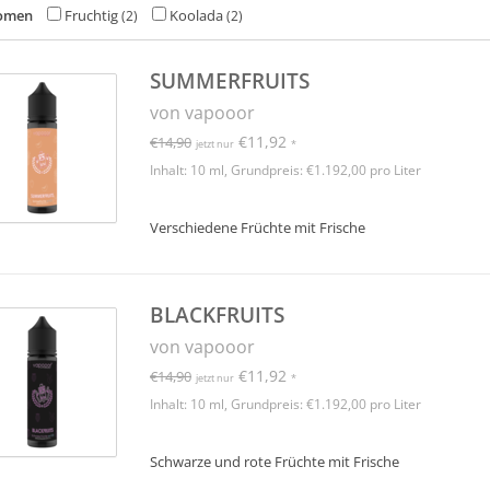
omen
Fruchtig
Koolada
(2)
(2)
SUMMERFRUITS
von vapooor
€11,92
€14,90
jetzt nur
*
Inhalt: 10 ml, Grundpreis: €1.192,00 pro Liter
Verschiedene Früchte mit Frische
BLACKFRUITS
von vapooor
€11,92
€14,90
jetzt nur
*
Inhalt: 10 ml, Grundpreis: €1.192,00 pro Liter
Schwarze und rote Früchte mit Frische