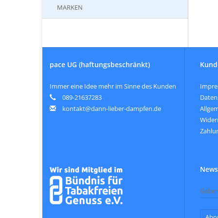
MARKEN
pace UG (haftungsbeschränkt)
Kund
Immer eine Idee mehr im Sinne des Kunden
Impr
089-21637283
Daten
kontakt@dann-lieber-dampfen.de
Allge
Wider
Zahlu
Newsl
Abo