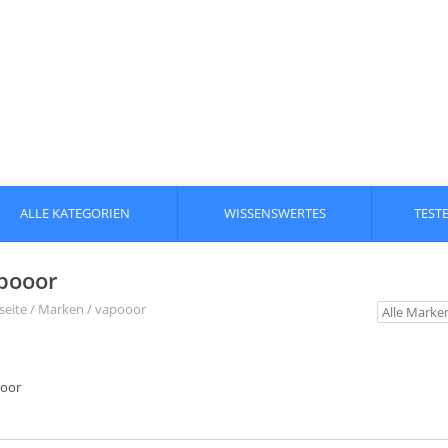
ALLE KATEGORIEN
WISSENSWERTES
TEST
pooor
seite
/
Marken
/
vapooor
oor