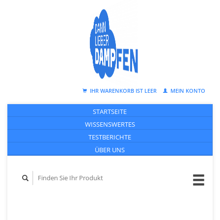
IHR WARENKORB IST LEER
MEIN KONTO
STARTSEITE
WISSENSWERTES
TESTBERICHTE
ÜBER UNS