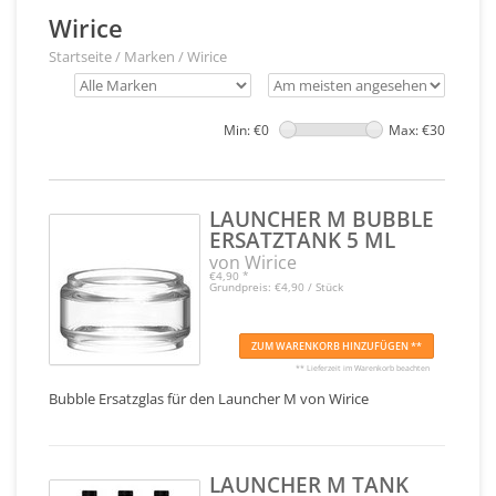
Wirice
Startseite
/
Marken
/
Wirice
Min: €
0
Max: €
30
LAUNCHER M BUBBLE
ERSATZTANK 5 ML
von Wirice
€4,90
*
Grundpreis: €4,90 / Stück
ZUM WARENKORB HINZUFÜGEN **
** Lieferzeit im Warenkorb beachten
Bubble Ersatzglas für den Launcher M von Wirice
LAUNCHER M TANK