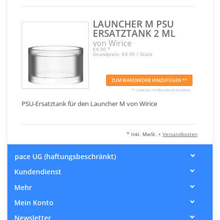
LAUNCHER M PSU
ERSATZTANK 2 ML
von Wirice
€4,90
*
Grundpreis: €4,90 / Stück
ZUM WARENKORB HINZUFÜGEN **
** Lieferzeit im Warenkorb beachten
PSU-Ersatztank für den Launcher M von Wirice
* Inkl. MwSt. +
Versandkosten
pace UG (haftungsbeschränkt)
Kundendienst
Mehr
Mein Konto
Newsletter