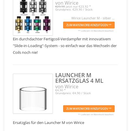
von Wirice
€29,90
jetzt nur
€23,92
*
Grundpreis: €29,90 / Stück
Wirice Launcher M - silber ...
ZUM WARENKORB HINZUFÜGEN **
** Lieferzeit im Warenkorb beachten
Ein durchdachter Fertigcoil-Verdampfer mit innovativem
"Slide-in-Loading"-System - so einfach war das Wechseln der
Coils noch nie!
LAUNCHER M
ERSATZGLAS 4 ML
von Wirice
€4,90
*
Grundpreis: €4,90 / Stück
ZUM WARENKORB HINZUFÜGEN **
** Lieferzeit im Warenkorb beachten
Ersatzglas für den Launcher M von Wirice