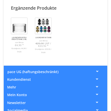
Ergänzende Produkte
LAUNCHER M PSU
LAUNCHER M TANK
ERSATZTANK 2 ML
von Wirice
von Wirice
€29,90
UVP /
€4,90
*
€23,92
*
Grundpreis: €4,90 /
Grundpreis: €29,90 /
Stück
Stück
pace UG (haftungsbeschränkt)
Kundendienst
Mehr
Mein Konto
Newsletter
Socialmedia