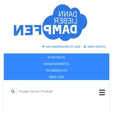
IHR WARENKORB IST LEER
MEIN KONTO
STARTSEITE
WISSENSWERTES
TESTBERICHTE
ÜBER UNS