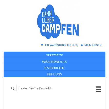
IHR WARENKORB IST LEER
MEIN KONTO
STARTSEITE
WISSENSWERTES
TESTBERICHTE
ÜBER UNS