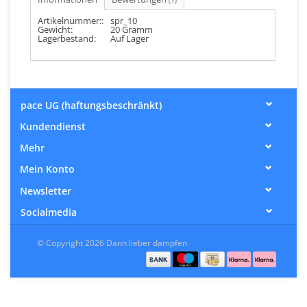
Artikelnummer::
spr_10
Gewicht:
20 Gramm
Lagerbestand:
Auf Lager
pace UG (haftungsbeschränkt)
Kundendienst
Mehr
Mein Konto
Newsletter
Socialmedia
© Copyright 2026 Dann lieber dampfen