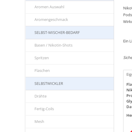
Aromen Auswahl
Nikot
Pods
Aromengeschmack
Wirk
SELBST-MISCHER-BEDARF
Ein 
Basen / Nikotin-Shots
Siche
Spritzen
Flaschen
Ei
SELBSTWICKLER
Fla
Nik
Pro
Drähte
Gly
Da
Fertig-Coils
Her
Mesh