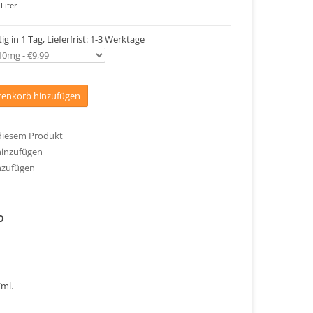
Liter
ig in 1 Tag, Lieferfrist: 1-3 Werktage
enkorb hinzufügen
 diesem Produkt
hinzufügen
nzufügen
o
/ml.