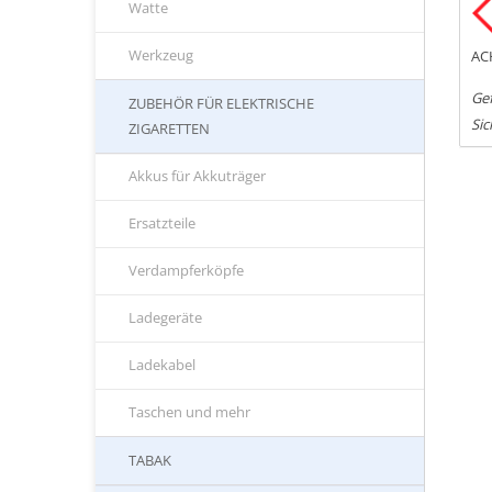
Watte
Werkzeug
AC
Ge
ZUBEHÖR FÜR ELEKTRISCHE
Sic
ZIGARETTEN
Akkus für Akkuträger
Ersatzteile
Verdampferköpfe
Ladegeräte
Ladekabel
Taschen und mehr
TABAK