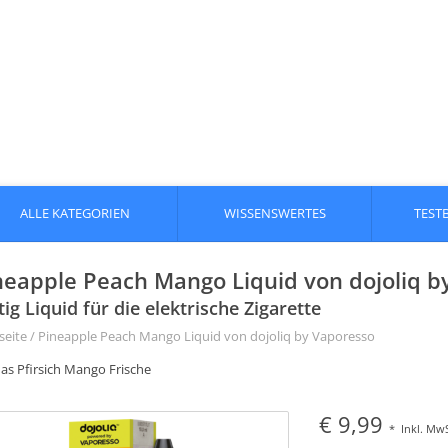
ALLE KATEGORIEN
WISSENSWERTES
TEST
neapple Peach Mango Liquid von dojoliq b
tig Liquid für die elektrische Zigarette
seite
/
Pineapple Peach Mango Liquid von dojoliq by Vaporesso
as Pfirsich Mango Frische
€ 9,99
*
Inkl. MwS