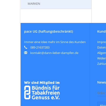
MARKEN
pace UG (haftungsbeschränkt)
Kund
Immer eine Idee mehr im Sinne des Kunden
Impr
089-21637283
Daten
kontakt@dann-lieber-dampfen.de
Allge
Wider
Zahlu
Newsl
Abo