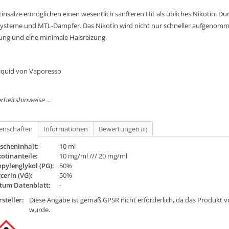
insalze ermöglichen einen wesentlich sanfteren Hit als übliches Nikotin. Dur
ysteme und MTL-Dampfer. Das Nikotin wird nicht nur schneller aufgenomme
ung und eine minimale Halsreizung.
Liquid von Vaporesso
rheitshinweise ...
genschaften
Informationen
Bewertungen
(0)
scheninhalt:
10 ml
otinanteile:
10 mg/ml /// 20 mg/ml
pylenglykol (PG):
50%
cerin (VG):
50%
tum Datenblatt:
-
steller:
Diese Angabe ist gemäß GPSR nicht erforderlich, da das Produkt v
wurde.