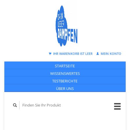
IHR WARENKORB IST LEER
MEIN KONTO
STARTSEITE
WISSENSWERTES
TESTBERICHTE
ÜBER UNS