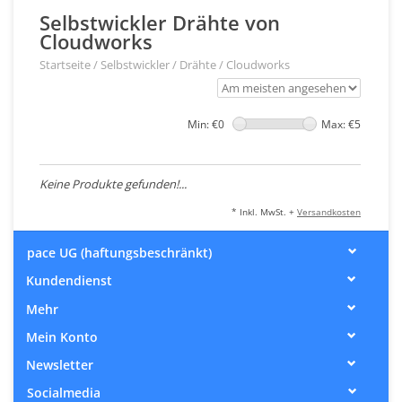
Selbstwickler Drähte von
Cloudworks
Startseite
/
Selbstwickler
/
Drähte
/
Cloudworks
Min: €
0
Max: €
5
Keine Produkte gefunden!...
* Inkl. MwSt. +
Versandkosten
pace UG (haftungsbeschränkt)
Kundendienst
Mehr
Mein Konto
Newsletter
Socialmedia