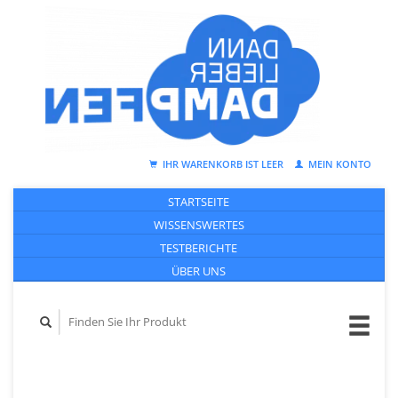
IHR WARENKORB IST LEER
MEIN KONTO
STARTSEITE
WISSENSWERTES
TESTBERICHTE
ÜBER UNS