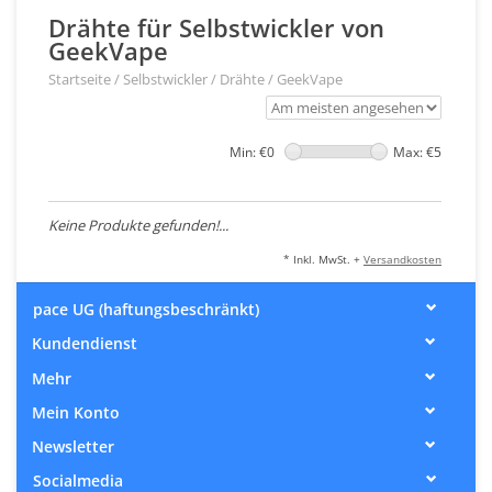
Drähte für Selbstwickler von
GeekVape
Startseite
/
Selbstwickler
/
Drähte
/
GeekVape
Min: €
0
Max: €
5
Keine Produkte gefunden!...
* Inkl. MwSt. +
Versandkosten
pace UG (haftungsbeschränkt)
Kundendienst
Mehr
Mein Konto
Newsletter
Socialmedia