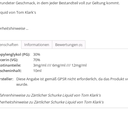
rundeter Geschmack, in dem jeder Bestandteil voll zur Geltung kommt.
iquid von Tom Klark's
rheitshinweise ...
genschaften
Informationen
Bewertungen
(0)
pylenglykol (PG):
30%
cerin (VG):
70%
otinanteile:
3mg/ml /// 6mg/ml /// 12mg/ml
scheninhalt:
10ml
steller:
Diese Angabe ist gemäß GPSR nicht erforderlich, da das Produkt v
wurde.
ahrenhinweise zu Zärtlicher Schurke Liquid von Tom Klark's
herheitshinweise zu Zärtlicher Schurke Liquid von Tom Klark's