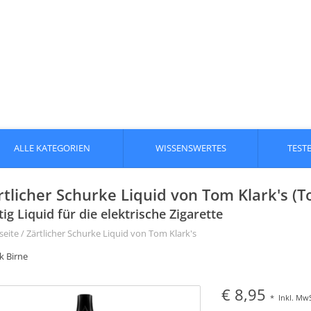
ALLE KATEGORIEN
WISSENSWERTES
TEST
rtlicher Schurke Liquid von Tom Klark's (T
tig Liquid für die elektrische Zigarette
seite
/
Zärtlicher Schurke Liquid von Tom Klark's
k Birne
€ 8,95
*
Inkl. MwS