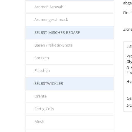
abge
Aromen Auswahl
Ein L
Aromengeschmack
Siche
SELBST-MISCHER-BEDARF
Basen / Nikotin-Shots
Ei
Pro
Spritzen
Gly
Nik
Flaschen
Fla
Her
SELBSTWICKLER
Drähte
Gef
Sic
Fertig-Coils
Mesh