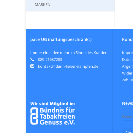
MARKEN
pace UG (haftungsbeschränkt)
Kund
Immer eine Idee mehr im Sinne des Kunden
Impr
089-21637283
Daten
kontakt@dann-lieber-dampfen.de
Allge
Wider
Zahlu
Newsl
Abo