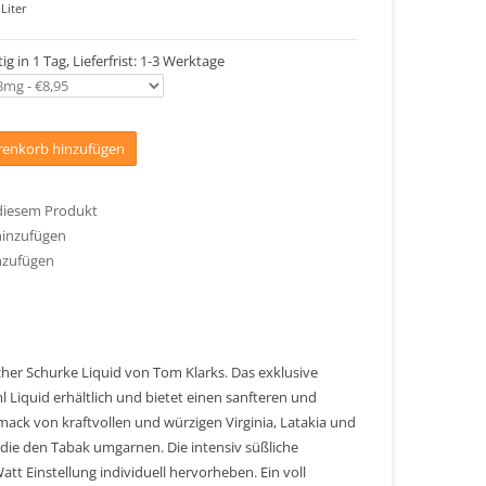
Liter
ig in 1 Tag, Lieferfrist: 1-3 Werktage
enkorb hinzufügen
 diesem Produkt
hinzufügen
nzufügen
cher Schurke Liquid von Tom Klarks. Das exklusive
l Liquid erhältlich und bietet einen sanfteren und
ack von kraftvollen und würzigen Virginia, Latakia und
die den Tabak umgarnen. Die intensiv süßliche
tt Einstellung individuell hervorheben. Ein voll