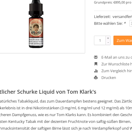
Grundpreis: €895,00 pro 
Lieferzeit: versandfert
Bitte wählen Sie:
*
+
Zum War
-
E-Mail an uns zu
Zur Wunschliste 
Zum Vergleich hi
Drucken
tlicher Schurke Liquid von Tom Klark's
natürliches Tabakliquid, das zum Dauerdampfen bestens geeignet. Das Zärtli
erlebnis ist in drei Nikotinstärken (3 mg/ml, 6 mg/ml und 12 mg/ml) als 10m
licheren Dampfgenuss, wie es nur Tom Klarks kann. Es kombiniert den Geschm
sten Kentucky Tabak mit der dezenten Fruchtnote von saftig-süßen Birnen, 
macksintensität der saftigen Birne lässt sich je nach Verdampferkopf und Wa